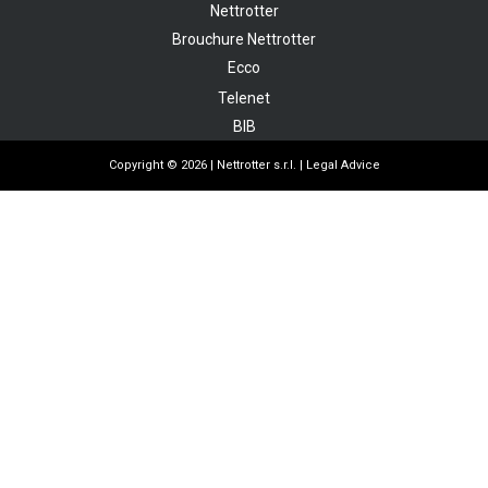
Nettrotter
Brouchure Nettrotter
Ecco
Telenet
BIB
Copyright © 2026 | Nettrotter s.r.l. |
Legal Advice